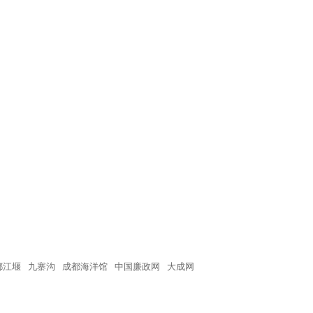
都江堰
九寨沟
成都海洋馆
中国廉政网
大成网